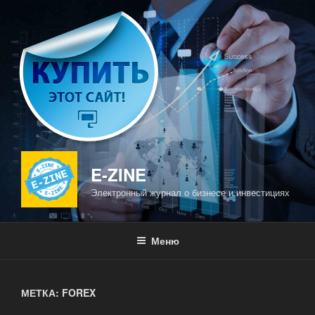
Перейти
к
содержимому
E-ZINE
Электронный журнал о бизнесе и инвестициях
Меню
МЕТКА: FOREX