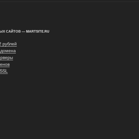
ЫХ САЙТОВ — MARTSITE.RU
2 рублей
 домена
ерверы
енов
 SSL