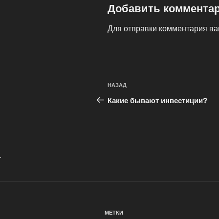
Добавить коммента
Для отправки комментария в
Навигация
Предыдущая
НАЗАД
по
запись:
Какие бывают инвестиции?
записям
.
МЕТКИ