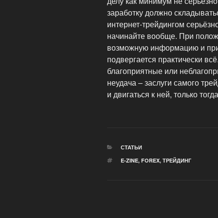
делу как минимум не серьёзно
заработку должно складыватьс
интернет-трейдингом серьёзно
начинайте вообще. При полож
возможную информацию и прис
подвергается практически всё
благоприятные или неблагопр
неудача – заслуги самого тре
и двигаться к ней, только тогд
РУБРИКИ
СТАТЬИ
МЕТКИ
E-ZINE
,
FOREX
,
ТРЕЙДИНГ