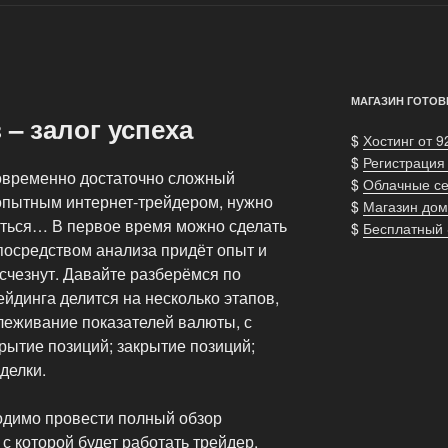
МАГАЗИН ГОТОВ
 – залог успеха
$
Хостинг от 9
$
Регистрация
овременно достаточно сложный
$
Облачные с
ь опытным интернет-трейдером, нужно
$
Магазин дом
читься… В первое время можно сделать
$
Бесплатный
посредством анализа придёт опыт и
счезнут. Давайте разберёмся по
ейдинга делится на несколько этапов,
леживание показателей валюты, с
крытие позиций; закрытие позиций;
делки.
одимо провести полный обзор
с которой будет работать трейдер.