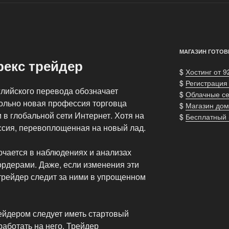
МАГАЗИН ГОТОВ
рекс трейдер
$
Хостинг от 9
$
Регистрация
глийского перевода обозначает
$
Облачные с
вольно новая профессия торговца
$
Магазин дом
в глобальной сети Интернет. Хотя на
$
Бесплатный
ссия, перевоплощенная на новый лад.
ючается в наблюдениях и анализах
ордерами. Даже, если изменения эти
трейдер следит за ними в упрощенном
ейдером следует иметь стартовый
работать на него. Трейдер