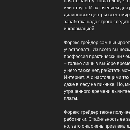
начать работу, когда следует
или отпуск. Исключением для
дилинговые центры всего мир
заработка надо строго следит
информацией.
Форекс трейдер сам выбирает 
участвовать. Из всего вышеск
профессия практически ни чем
– только лишь в выборе врем
у него также нет, работать мо
Интернет. А с настоящими тех
даже в лесу на пикнике. Но, м
утраченного времени вычитае
платы.
Форекс трейдер также получае
работники. Стабильность ее з
но, зато она очень привлекате