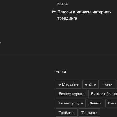
Навигация
Предыдущая
НАЗАД
по
запись:
Плюсы и минусы интернет-
записям
трейдинга
.
МЕТКИ
e-Magazine
e-Zine
Forex
Бизнес журнал
Бизнес образо
Бизнес услуги
Деньги
Инве
Трейдинг
Тренинги