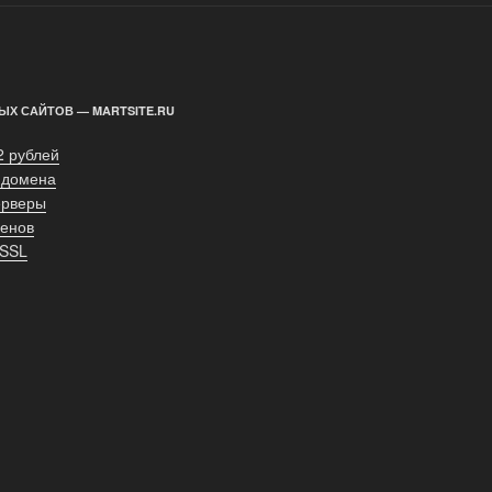
ЫХ САЙТОВ — MARTSITE.RU
2 рублей
 домена
ерверы
енов
 SSL